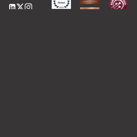
LawHealthTech