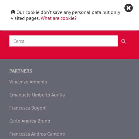
Our cookie don’t save any personal data but only
Italiano
Toggle
visited pages.
What are cookie?
navigat
PARTNERS
Vincenzo Armenio
Emanuele Umberto Aurilia
Francesca Bogoni
Carlo Andrea Bruno
Francesca Andrea Cantone