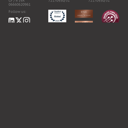
CF / P. IVA
72170950/51
72170950/51
06660620961
Follow us:
LawHealthTech