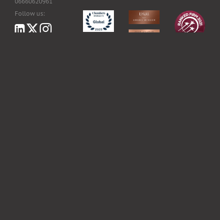
06660620961
Follow us:
LawHealthTech