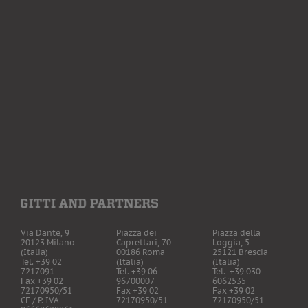
Via Dante, 9
Piazza dei
Piazza della
20123 Milano
Caprettari, 70
Loggia, 5
(Italia)
00186 Roma
25121 Brescia
Tel. +39 02
(Italia)
(Italia)
7217091
Tel. +39 06
Tel. +39 030
Fax +39 02
96700007
6062535
72170950/51
Fax +39 02
Fax +39 02
CF / P. IVA
72170950/51
72170950/51