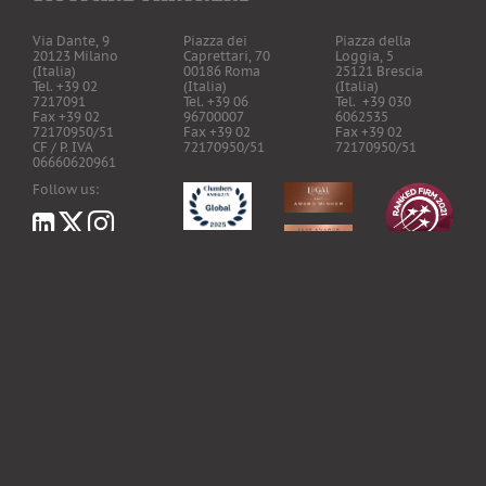
Via Dante, 9
Piazza dei
Piazza della
20123 Milano
Caprettari, 70
Loggia, 5
(Italia)
00186 Roma
25121 Brescia
Tel. +39 02
(Italia)
(Italia)
7217091
Tel. +39 06
Tel. +39 030
Fax +39 02
96700007
6062535
72170950/51
Fax +39 02
Fax +39 02
CF / P. IVA
72170950/51
72170950/51
06660620961
Follow us:
LawHealthTech