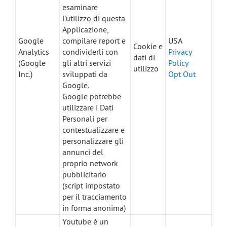
esaminare
l'utilizzo di questa
Applicazione,
Google
compilare report e
USA
Cookie e
Analytics
condividerli con
Privacy
dati di
(Google
gli altri servizi
Policy
utilizzo
Inc.)
sviluppati da
Opt Out
Google.
Google potrebbe
utilizzare i Dati
Personali per
contestualizzare e
personalizzare gli
annunci del
proprio network
pubblicitario
(script impostato
per il tracciamento
in forma anonima)
Youtube è un