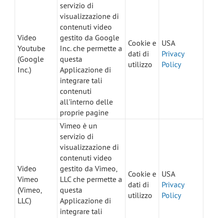
servizio di
visualizzazione di
contenuti video
Video
gestito da Google
Cookie e
USA
Youtube
Inc. che permette a
dati di
Privacy
(Google
questa
utilizzo
Policy
Inc.)
Applicazione di
integrare tali
contenuti
all'interno delle
proprie pagine
Vimeo è un
servizio di
visualizzazione di
contenuti video
Video
gestito da Vimeo,
Cookie e
USA
Vimeo
LLC che permette a
dati di
Privacy
(Vimeo,
questa
utilizzo
Policy
LLC)
Applicazione di
integrare tali