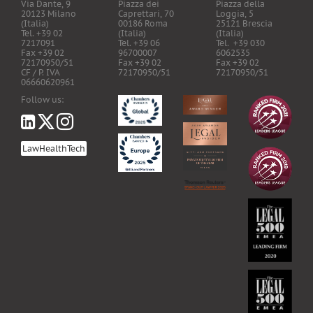
Via Dante, 9
Piazza dei
Piazza della
20123 Milano
Caprettari, 70
Loggia, 5
(Italia)
00186 Roma
25121 Brescia
Tel. +39 02
(Italia)
(Italia)
7217091
Tel. +39 06
Tel. +39 030
Fax +39 02
96700007
6062535
72170950/51
Fax +39 02
Fax +39 02
CF / P. IVA
72170950/51
72170950/51
06660620961
Follow us:
LawHealthTech