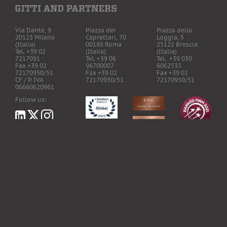
Via Dante, 9
Piazza dei
Piazza della
20123 Milano
Caprettari, 70
Loggia, 5
(Italia)
00186 Roma
25121 Brescia
Tel. +39 02
(Italia)
(Italia)
7217091
Tel. +39 06
Tel. +39 030
Fax +39 02
96700007
6062535
72170950/51
Fax +39 02
Fax +39 02
CF / P. IVA
72170950/51
72170950/51
06660620961
Follow us:
LawHealthTech