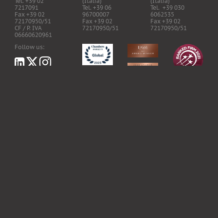
Tel. +39 02
(Italia)
(Italia)
7217091
Tel. +39 06
Tel. +39 030
Fax +39 02
96700007
6062535
72170950/51
Fax +39 02
Fax +39 02
CF / P. IVA
72170950/51
72170950/51
06660620961
Follow us:
LawHealthTech