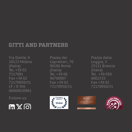
Via Dante, 9
Piazza dei
Piazza della
20123 Milano
Caprettari, 70
Loggia, 5
(Italia)
00186 Roma
25121 Brescia
Tel. +39 02
(Italia)
(Italia)
7217091
Tel. +39 06
Tel. +39 030
Fax +39 02
96700007
6062535
72170950/51
Fax +39 02
Fax +39 02
CF / P. IVA
72170950/51
72170950/51
06660620961
Follow us:
LawHealthTech