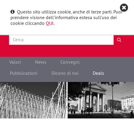
Questo sito utilizza cookie, anche di terze parti. Puoi
English
Toggle
prendere visione dell'informativa estesa sull'uso dei
navigat
cookie cliccando
QUI
.
Valori
News
Convegni
Pubblicazioni
Dicono di noi
Deals